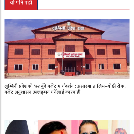
यो पनि पढौँ
लुम्बिनी प्रदेशको ५२ बुँदे बजेट मार्गदर्शन : असारमा तालिम–गोष्ठी रोक,
बजेट अनुशासन उल्लङ्घन गर्नेलाई कारबाही