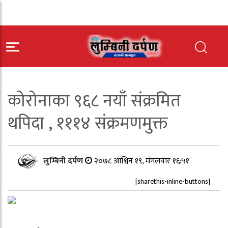
कोरोनाका ९६८ नयाँ संक्रमित
थपिदा , १११४ संक्रमणमुक्त
लुम्बिनी दर्पण
२०७८ आश्विन १९, मंगलवार १६:५१
[sharethis-inline-buttons]