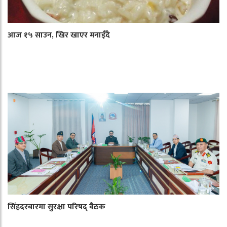
आज १५ साउन, खिर खाएर मनाइँदै
सिंहदरबारमा सुरक्षा परिषद् बैठक