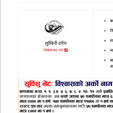
क
स
ल
लुम्बिनी दर्पण
लेखकबाट थप
व
ब
अ