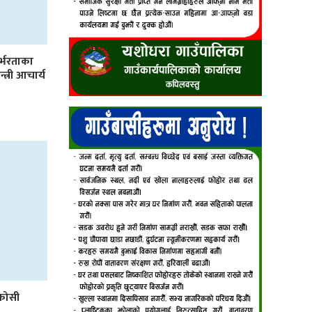
र्भरताका
्त्री आचार्य
कोसी