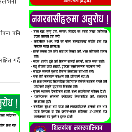
नले भने।
थापना पनि
्षित गर्दै