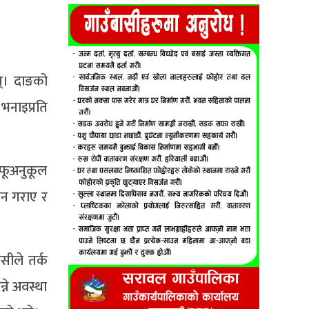
छन्। दाङको
भनाइप्रति
आफूअनुकूल
टन गराए र
ेसीले तर्क
ने अवस्था