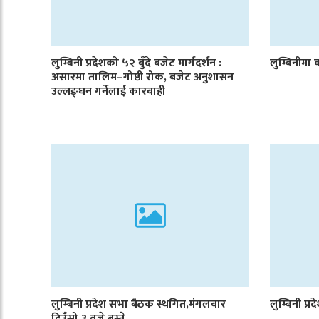
लुम्बिनी प्रदेशको ५२ बुँदे बजेट मार्गदर्शन :
लुम्बिनीमा क
असारमा तालिम–गोष्ठी रोक, बजेट अनुशासन
उल्लङ्घन गर्नेलाई कारबाही
लुम्बिनी प्रदेश सभा बैठक स्थगित,मंगलबार
लुम्बिनी प्
दिउँसो ३ बजे बस्ने