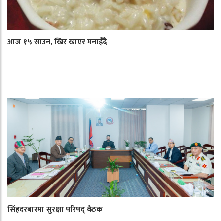
आज १५ साउन, खिर खाएर मनाइँदै
सिंहदरबारमा सुरक्षा परिषद् बैठक