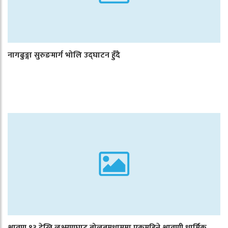
नागढुङ्गा सुरुङमार्ग भोलि उद्घाटन हुँदै
श्रावण १३ देखि लक्ष्मणघाट बोलबमधाममा एकमहिने श्रावणी धार्मिक