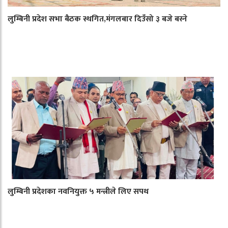
लुम्बिनी प्रदेश सभा बैठक स्थगित,मंगलबार दिउँसो ३ बजे बस्ने
लुम्बिनी प्रदेशका नवनियुक्त ५ मन्त्रीले लिए सपथ