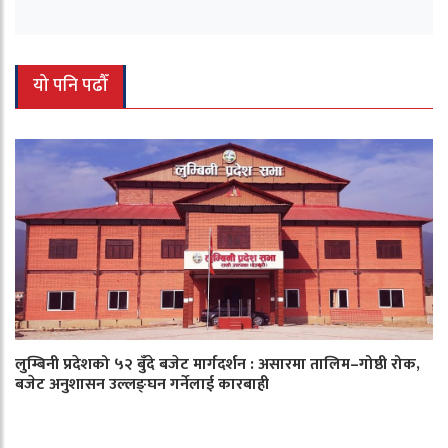
यो पनि पढौँ
लुम्बिनी प्रदेशको ५२ बुँदे बजेट मार्गदर्शन : असारमा तालिम–गोष्ठी रोक,
बजेट अनुशासन उल्लङ्घन गर्नेलाई कारबाही