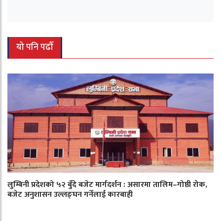
यो पनि पढौँ
लुम्बिनी प्रदेशको ५२ बुँदे बजेट मार्गदर्शन : असारमा तालिम–गोष्ठी रोक,
बजेट अनुशासन उल्लङ्घन गर्नेलाई कारबाही