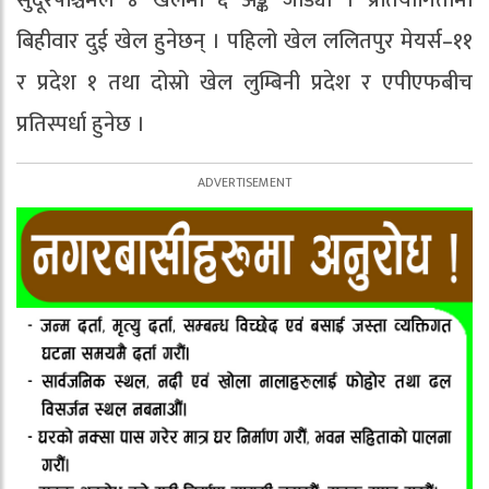
सुदूरपश्चिमले ४ खेलमा ६ अङ्क जोड्यो । प्रतियोगितामा
बिहीवार दुई खेल हुनेछन् । पहिलो खेल ललितपुर मेयर्स–११
र प्रदेश १ तथा दोस्रो खेल लुम्बिनी प्रदेश र एपीएफबीच
प्रतिस्पर्धा हुनेछ ।