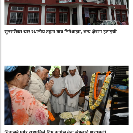
सुनसरीका चार स्थानीय तहमा मात्र निषेधाज्ञा, अन्य क्षेत्रमा हटाइयो
निवासमै पुगेर राष्ट्रपतिले दिए कांग्रेस नेता श्रेष्ठलाई श्रद्धाञ्जली