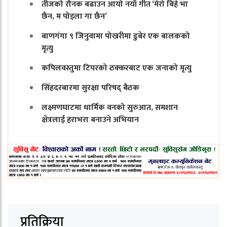
तीजको रौनक बढाउन आयो नयाँ गीत ‘मेरो बिहे भा
छैन, म पोइला गा छैन’
बाणगंगा ९ जिनुवामा पोखरीमा डुबेर एक बालकको
मृत्यु
कपिलवस्तुमा टिपरको ठक्करबाट एक जनाको मृत्यु
सिंहदरबारमा सुरक्षा परिषद् बैठक
लक्ष्मणघाटमा धार्मिक वनको सुरुआत, समशान
क्षेत्रलाई हराभरा बनाउने अभियान
प्रतिक्रिया