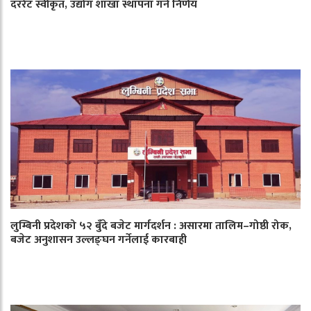
दररेट स्वीकृत, उद्योग शाखा स्थापना गर्ने निर्णय
लुम्बिनी प्रदेशको ५२ बुँदे बजेट मार्गदर्शन : असारमा तालिम–गोष्ठी रोक,
बजेट अनुशासन उल्लङ्घन गर्नेलाई कारबाही