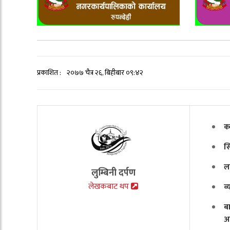
प्रकाशित :
२०७७ चैत्र २६, बिहीबार ०९:४२
क
स
ल
लुम्बिनी दर्पण
लेखकबाट थप
व
ब
अ