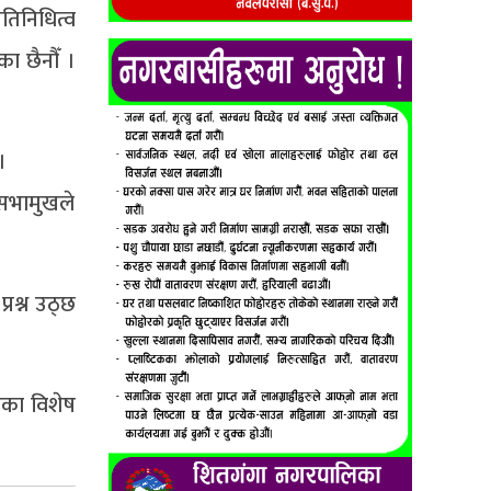
तिनिधित्व
ा छैनौँ ।
।
सभामुखले
रश्न उठ्छ
एका विशेष