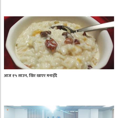
आज १५ साउन, खिर खाएर मनाइँदै