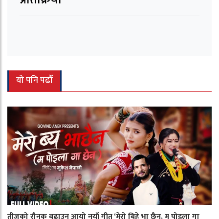
यो पनि पढौँ
तीजको रौनक बढाउन आयो नयाँ गीत ‘मेरो बिहे भा छैन, म पोइला गा