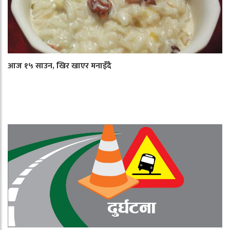
आज १५ साउन, खिर खाएर मनाइँदै