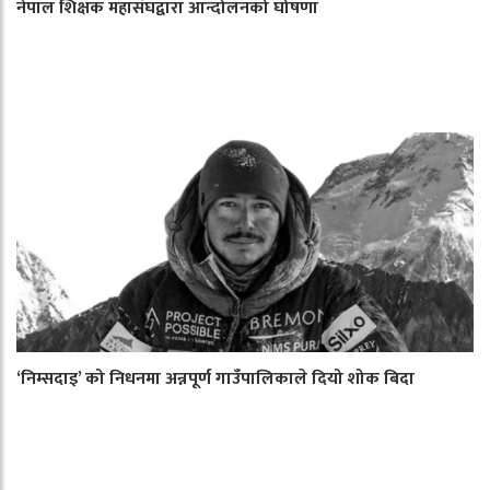
नेपाल शिक्षक महासंघद्वारा आन्दोलनको घोषणा
‘निम्सदाइ’ को निधनमा अन्नपूर्ण गाउँपालिकाले दियो शोक बिदा