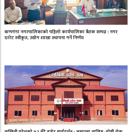
बाणगंगा नगरपालिकाको पहिलो कार्यपालिका बैठक सम्पन्न : नगर
दररेट स्वीकृत, उद्योग शाखा स्थापना गर्ने निर्णय
लुम्बिनी प्रदेशको ५२ बुँदे बजेट मार्गदर्शन : असारमा तालिम–गोष्ठी रोक,