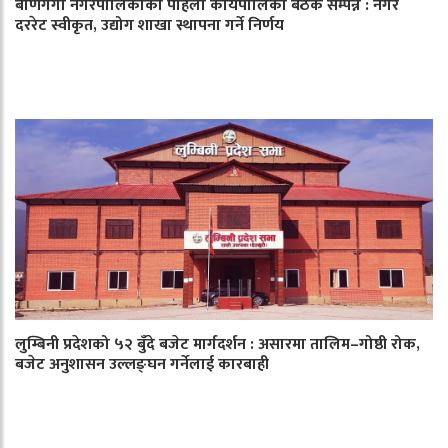
बाणगंगा नगरपालिकाको पहिलो कार्यपालिका बैठक सम्पन्न : नगर
दररेट स्वीकृत, उद्योग शाखा स्थापना गर्ने निर्णय
लुम्बिनी प्रदेशको ५२ बुँदे बजेट मार्गदर्शन : असारमा तालिम–गोष्ठी रोक,
बजेट अनुशासन उल्लङ्घन गर्नेलाई कारबाही