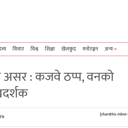
िज्य
विचार
विश्व
शिक्षा
खेलकुद
मनोरञ्जन
अन्य
 असर : कजवे ठप्प, वनको
खदर्शक
[sharethis-inline
:२४