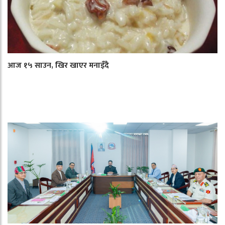
आज १५ साउन, खिर खाएर मनाइँदै