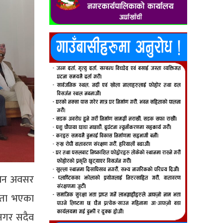
समान अवसर
ंगता भएका
 नगर सदैव