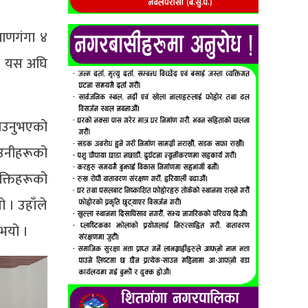
बाणगंगा ४
 । यस अघि
बताउनुभएको
 उनीहरूको
क्तिहरूको
ो । उहाँले
ुभयो ।