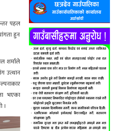
रन्तर पहल
ांगता हुन
ल शर्माले
ंग उत्थान
कल्पनाकार
गता भएका
ो ।