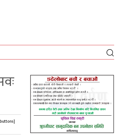
सवः
-buttons]