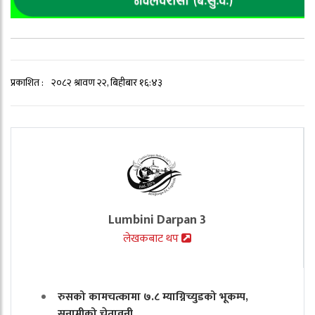
प्रकाशित :
२०८२ श्रावण २२, बिहीबार १६:४३
Lumbini Darpan 3
लेखकबाट थप
रुसको कामचत्कामा ७.८ म्याग्निच्युडको भूकम्प,
सुनामीको चेतावनी