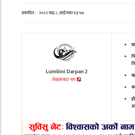
प्रकाशित :
२०८२ भाद्र ८, आईतवार १३:५७
प
मि
व
Lumbini Darpan 2
ब
लेखकबाट थप
क
ह
अ