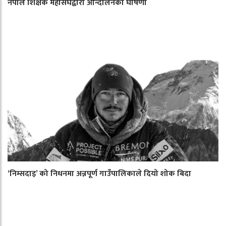
नेपाल शिक्षक महासंघद्वारा आन्दोलनको घोषणा
‘निम्सदाइ’ को निधनमा अन्नपूर्ण गाउँपालिकाले दियो शोक बिदा