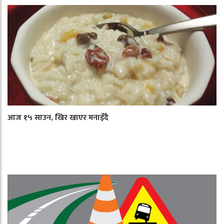
आज १५ साउन, खिर खाएर मनाइँदै