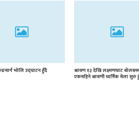
रुङमार्ग भोलि उद्घाटन हुँदै
श्रावण १३ देखि लक्ष्मणघाट बोलब
एकमहिने श्रावणी धार्मिक मेला सुरु हु