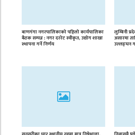
बाणगंगा नगरपालिकाको पहिलो कार्यपालिका
लुम्बिनी प्र
बैठक सम्पन्न : नगर दररेट स्वीकृत, उद्योग शाखा
असारमा ता
स्थापना गर्ने निर्णय
उल्लङ्घन ग
सुनसरीका चार स्थानीय तहमा मात्र निषेधाज्ञा,
निवासमै पुगे