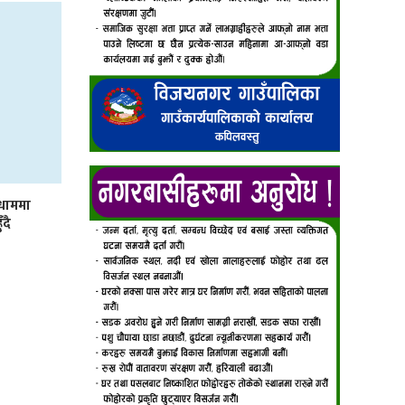
मधाममा
ँदै