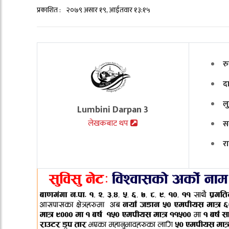
प्रकाशित :
२०७९ असार १९, आईतवार १३:१५
र
दा
ल
Lumbini Darpan 3
लेखकबाट थप
सर
र