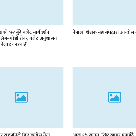
देशको ५२ बुँदे बजेट मार्गदर्शन :
नेपाल शिक्षक महासंघद्वारा आन्दो
लिम–गोष्ठी रोक, बजेट अनुशासन
र्नेलाई कारबाही
र राष्ट्रपतिले दिए कांग्रेस नेता
आज १५ साउन, खिर खाएर मनाइँदै