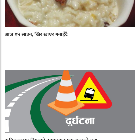
आज १५ साउन, खिर खाएर मनाइँदै