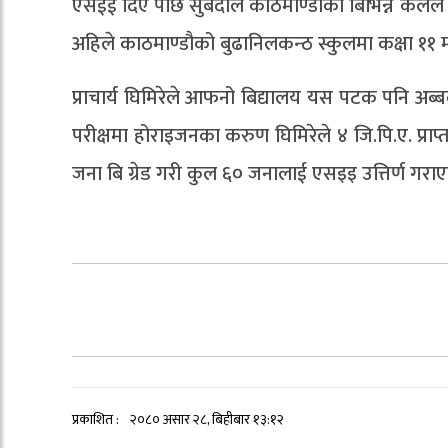
एसईई दिए पछि सुबेदीले काठमाण्डौका बिभिन्न कलेल तथ
अहिले काठमाण्डौको बुढानिलकन्ठ स्कुलमा कक्षा ११ मा 
प्राचार्य घिमिरेले आफनो बिद्यालय यस पटक पनि अब
परीक्षमा होराइजनका करुण घिमिरेले ४ जि.पि.ए. प्रा
जना बि ग्रेड गरी कुल ६० जनालाई एसइइ उत्तिर्ण गराएक
प्रकाशित :
२०८० असार २८, बिहीबार १३:१२