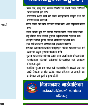
 भयो :
षणा