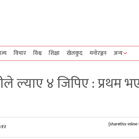
िज्य
विचार
विश्व
शिक्षा
खेलकुद
मनोरञ्जन
अन्य
ीले ल्याए ४ जिपिए : प्रथम भ
[sharethis-inline
३:१२