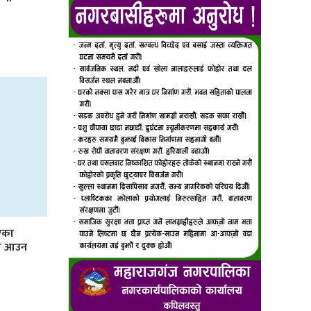
एका
कमा आउन