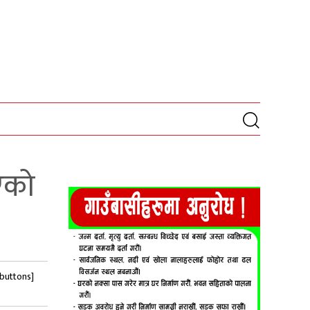
एको
-buttons]