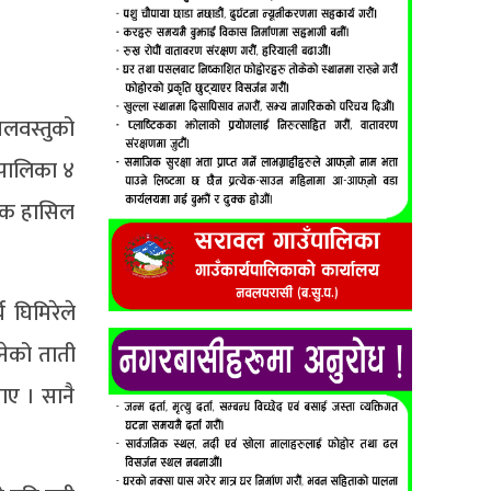
लवस्तुको
रपालिका ४
 अंक हासिल
 घिमिरेले
नेको ताती
ए । सानै