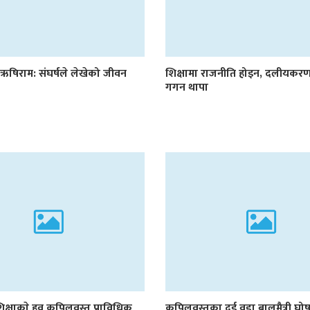
् ऋषिराम: संघर्षले लेखेको जीवन
शिक्षामा राजनीति होइन, दलीयकरण
गगन थापा
िक्षाकाे हव कपिलवस्तु प्राविधिक
कपिलवस्तुका दुई वडा बालमैत्री घो