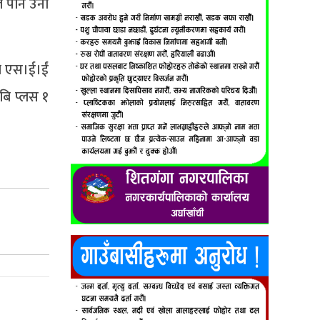
े पनि उनी
ो एस।ई।ईं
बि प्लस १