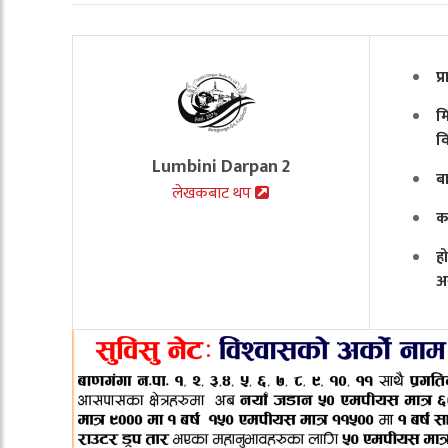
प
मि
व
Lumbini Darpan 2
ब
लेखकबाट थप
क
ह
अ