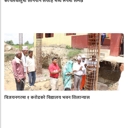
कपिलवस्तुमा स्तनपान सप्ताह भव्य रूपमा सम्पन्न
विजयनगरमा १ करोडको विद्यालय भवन शिलान्यास