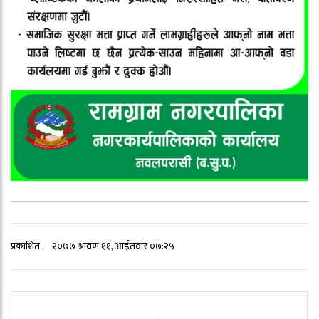
प्रकाशित :
२०७७ श्रावण ११, आईतवार ०७:२५