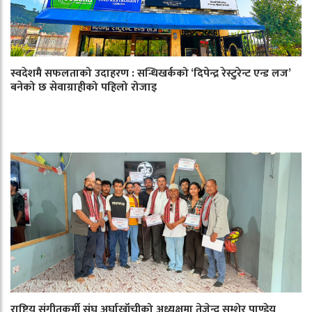
स्वदेशमै सफलताको उदाहरण : सन्धिखर्कको ‘दिपेन्द्र रेस्टुरेन्ट एन्ड लज’
बनेको छ सेवाग्राहीको पहिलो रोजाइ
राष्ट्रिय संगीतकर्मी संघ अर्घाखाँचीको अध्यक्षमा तेजेन्द्र सम्शेर पाण्डेय