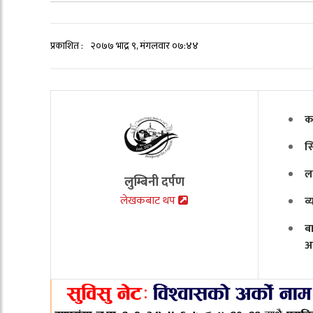
प्रकाशित :
२०७७ भाद्र ९, मंगलवार ०७:४४
क
स
ल
लुम्बिनी दर्पण
लेखकबाट थप
व
ब
अ