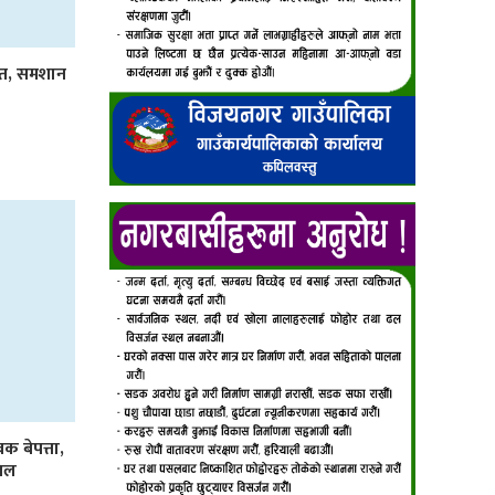
आत, समशान
 बेपत्ता,
पिल