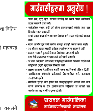
ा बित्तिय
ो मापदण्ड
। यससंगै