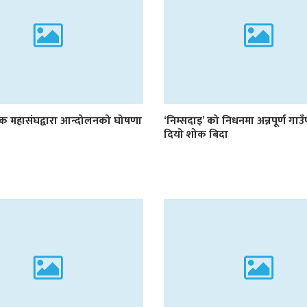
षक महासंघद्वारा आन्दोलनको घोषणा
‘निम्सदाइ’ को निधनमा अन्नपूर्ण गा
दियो शोक बिदा