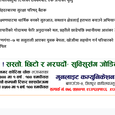
पिलवस्तुमा टिपरको ठक्करबाट एक जनाको मृत्यु
िंहदरबारमा सुरक्षा परिषद् बैठक
क्ष्मणघाटमा धार्मिक वनको सुरुआत, समशान क्षेत्रलाई हराभरा बनाउने अभिया
्यापारीको गोदाममा फेरि अनुदानको मल, प्रहरीले छाडेपछि स्थानीयमा आशंका 
ाणगंगा–७ मा ससुराली आएका युवक बेपत्ता, खोजीमा सहयोग गर्न परिवारको
पिल