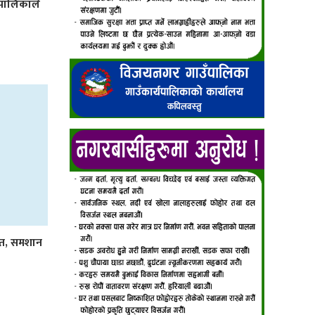
उँपालिकाले
आत, समशान