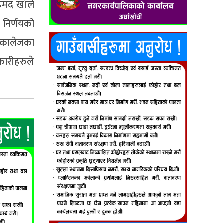
हमद खाँले
निर्णयको
त कालेजका
कारीहरुले