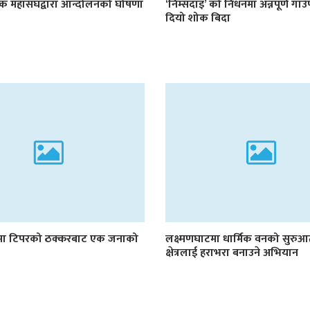
षक महासंघद्वारा आन्दोलनको घोषणा
‘निम्सदाइ’ को निधनमा अन्नपूर्ण गा
दियो शोक बिदा
मा टिपरको ठक्करबाट एक जनाको
लक्ष्मणघाटमा धार्मिक वनको सुरु
क्षेत्रलाई हराभरा बनाउने अभियान