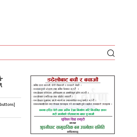
ै
-buttons]