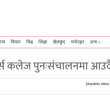
िज्य
विचार
विश्व
शिक्षा
खेलकुद
मनोरञ्जन
अन्य
्स कलेज पुनःसंचालनमा आउद
[sharethis-inline