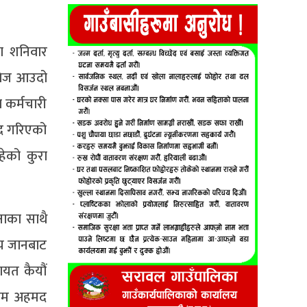
ा शनिवार
लेज आउदो
 कर्मचारी
्द गरिएको
हेको कुरा
षाका साथै
लय जानबाट
ायत कैयौं
मीम अहमद