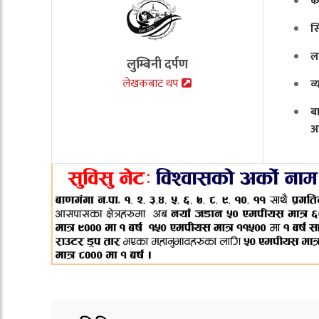
क
स
ल
लुम्बिनी दर्पण
लेखकबाट थप
व
ब
अ