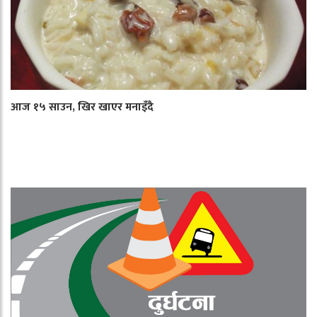
आज १५ साउन, खिर खाएर मनाइँदै