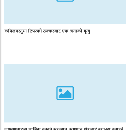
कपिलवस्तुमा टिपरको ठक्करबाट एक जनाको मृत्यु
लक्ष्मणघाटमा धार्मिक वनको सुरुआत, समशान क्षेत्रलाई हराभरा बनाउने