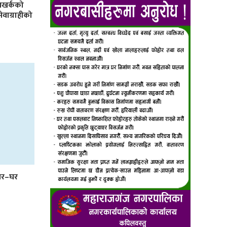
िखर्कको
 सेवाग्राहीको
 घर–घर