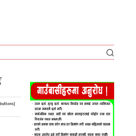
उ
-buttons]