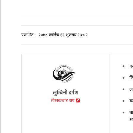
प्रकाशित :
२०७८ कार्तिक १२, शुक्रबार १७:०२
क
स
ल
लुम्बिनी दर्पण
लेखकबाट थप
व
ब
अ