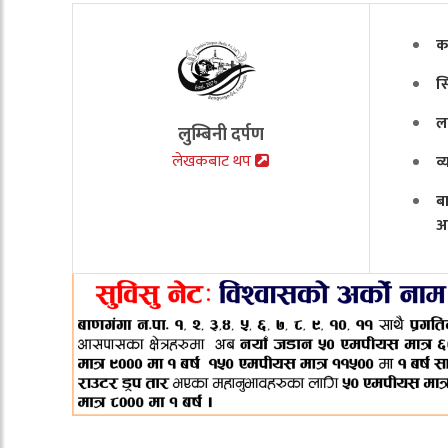
क
स
ल
लुम्बिनी दर्पण
लेखकबाट थप
व
ब
अ