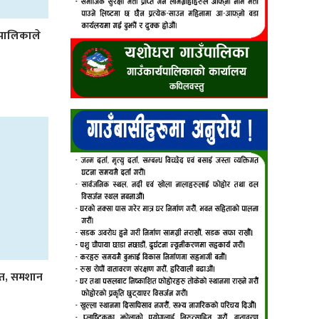
उँपालिकाले
आत, समशान