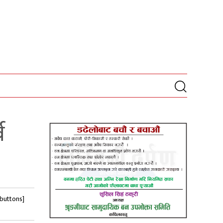
व
-buttons]