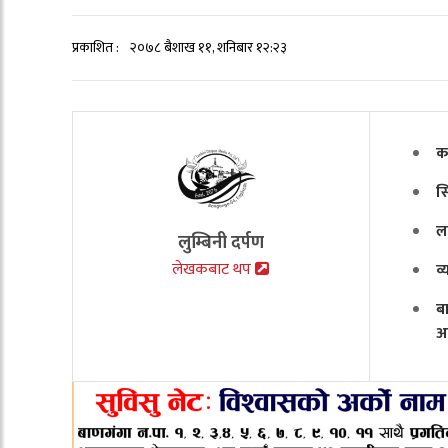
प्रकाशित :
२०७८ बैशाख ११, शनिबार १२:२३
क
स
ल
लुम्बिनी दर्पण
लेखकबाट थप
व
ब
अ