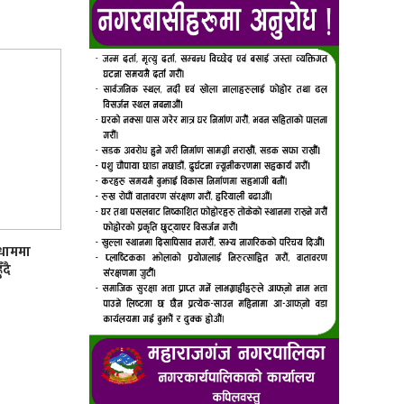
मधाममा
ँदै