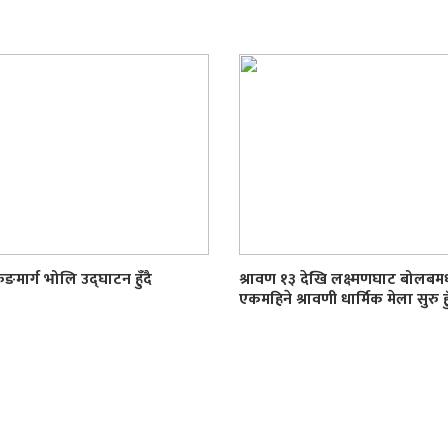
रुङमार्ग भोलि उद्घाटन हुँदै
श्रावण १३ देखि लक्ष्मणघाट बोलब
एकमहिने श्रावणी धार्मिक मेला सुरु हु