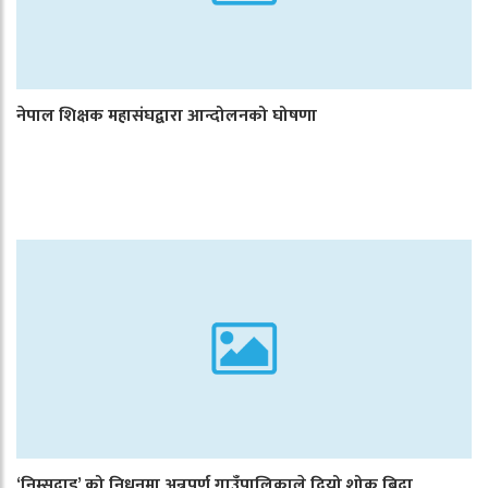
नेपाल शिक्षक महासंघद्वारा आन्दोलनको घोषणा
‘निम्सदाइ’ को निधनमा अन्नपूर्ण गाउँपालिकाले दियो शोक बिदा