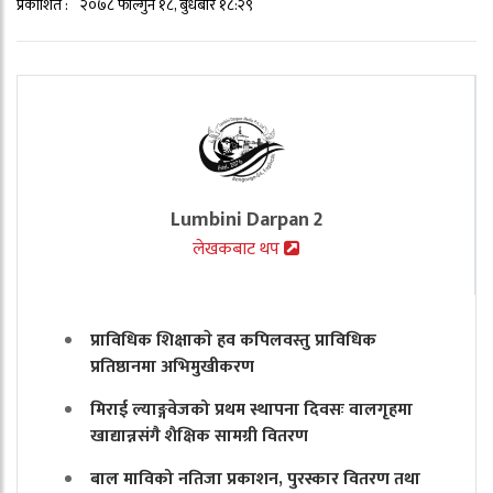
प्रकाशित :
२०७८ फाल्गुन १८, बुधबार १८:२९
Lumbini Darpan 2
लेखकबाट थप
प्राविधिक शिक्षाकाे हव कपिलवस्तु प्राविधिक
प्रतिष्ठानमा अभिमुखीकरण
मिराई ल्याङ्गवेजको प्रथम स्थापना दिवसः वालगृहमा
खाद्यान्नसंगै शैक्षिक सामग्री वितरण
बाल माविको नतिजा प्रकाशन, पुरस्कार वितरण तथा