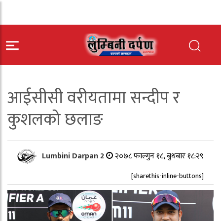
आईसीसी वरीयतामा सन्दीप र
कुशलको छलाङ
Lumbini Darpan 2
२०७८ फाल्गुन १८, बुधबार १८:२९
[sharethis-inline-buttons]