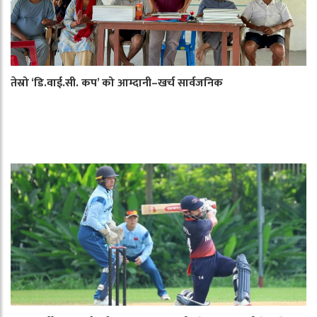
तेस्रो ‘डि.वाई.सी. कप’ को आम्दानी–खर्च सार्वजनिक