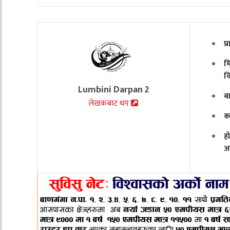
प
मि
व
Lumbini Darpan 2
ब
लेखकबाट थप
क
ह
अ