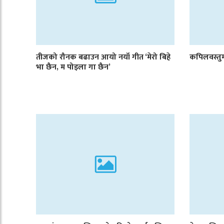
तीजको रौनक बढाउन आयो नयाँ गीत ‘मेरो बिहे
कपिलवस्तुमा
भा छैन, म पोइला गा छैन’