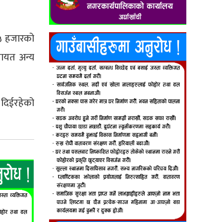
५ हजारको
गायत अन्य
 दिईरहेको