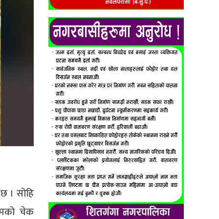
ो छ । सोहि
कमको चेक