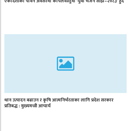
एकादशीको पावन अवसरमा कपिलवस्तुमा ‘युवा भजन साँझ–२०८३’ हुँदै
धान उत्पादन बढाउन र कृषि आत्मनिर्भरताका लागि प्रदेश सरकार
प्रतिबद्ध : मुख्यमन्त्री आचार्य