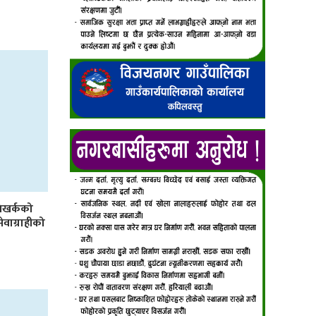
िखर्कको
 सेवाग्राहीको