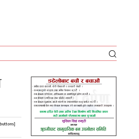
ौ
-buttons]