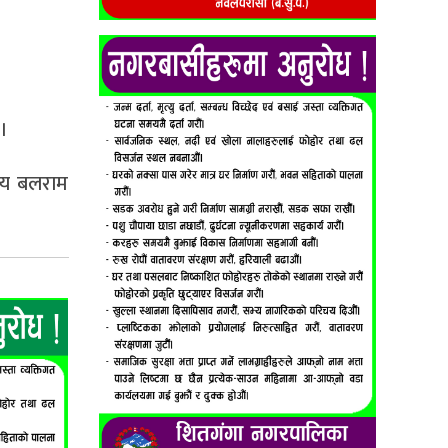
 ।
स्य बलराम