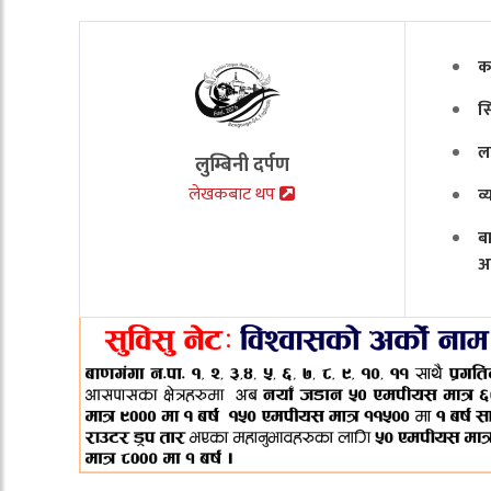
क
स
ल
लुम्बिनी दर्पण
लेखकबाट थप
व
ब
अ