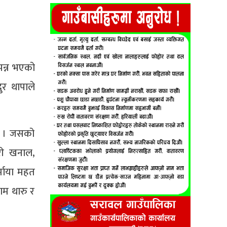
पन्न भएको
ुर थापाले
 छ । जसको
वरी खनाल,
्माया महत
राम थारु र