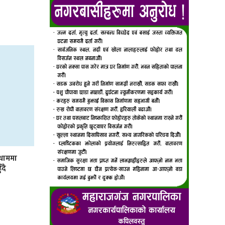
मधाममा
ँदै