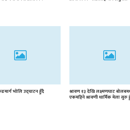
रुङमार्ग भोलि उद्घाटन हुँदै
श्रावण १३ देखि लक्ष्मणघाट बोलब
एकमहिने श्रावणी धार्मिक मेला सुरु हु