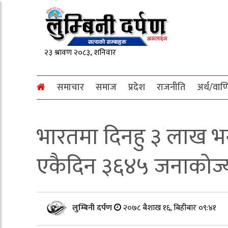
समाचार
समाज
प्रदेश
राजनीति
अर्थ/वाण
भारतमा दिनहु ३ लाख भन
एकैदिन ३६४५ जनाकोज्
लुम्बिनी दर्पण
२०७८ बैशाख १६, बिहीबार ०९:४१