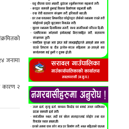
ंक्रमितको
८१४ जनामा
का कारण २