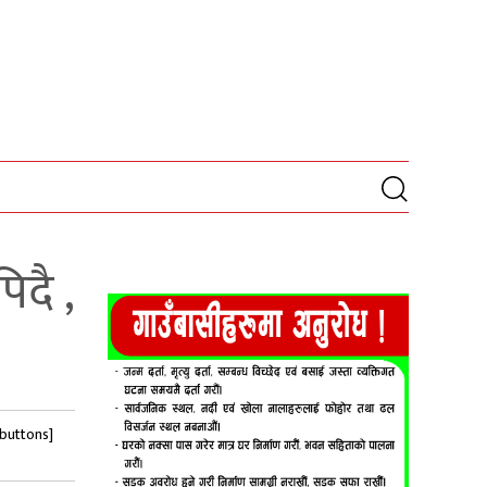
दै ,
-buttons]