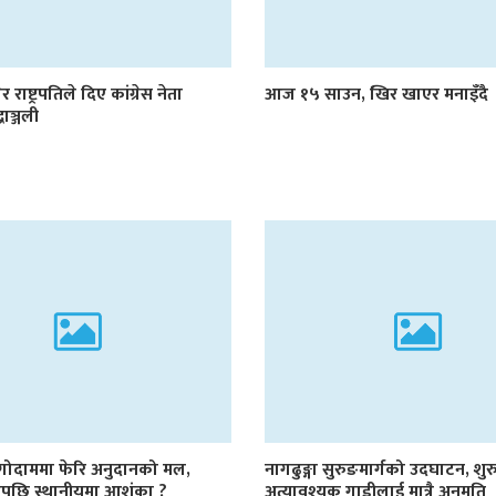
र राष्ट्रपतिले दिए कांग्रेस नेता
आज १५ साउन, खिर खाएर मनाइँदै
्धाञ्जली
 गोदाममा फेरि अनुदानको मल,
नागढुङ्गा सुरुङमार्गको उदघाटन, शुर
ाडेपछि स्थानीयमा आशंका ?
अत्यावश्यक गाडीलाई मात्रै अनुमति