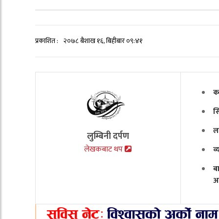
प्रकाशित :
२०७८ बैशाख १६, बिहीबार ०९:४१
क
स
ल
लुम्बिनी दर्पण
लेखकबाट थप
व
ब
अ