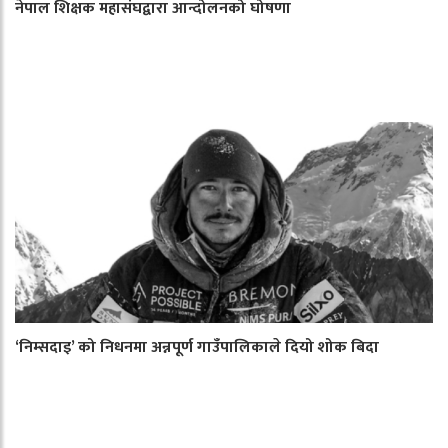
नेपाल शिक्षक महासंघद्वारा आन्दोलनको घोषणा
‘निम्सदाइ’ को निधनमा अन्नपूर्ण गाउँपालिकाले दियो शोक बिदा