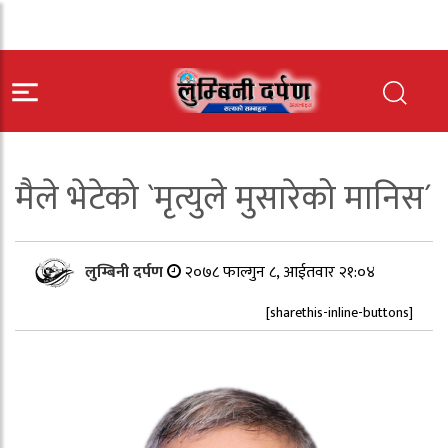
मैले भेटेको `मृत्युले मुसारेको मानिस´
लुम्बिनी दर्पण
२०७८ फाल्गुन ८, आईतवार २१:०४
[sharethis-inline-buttons]