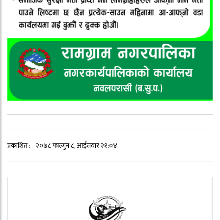
प्रकाशित :
२०७८ फाल्गुन ८, आईतवार २१:०४