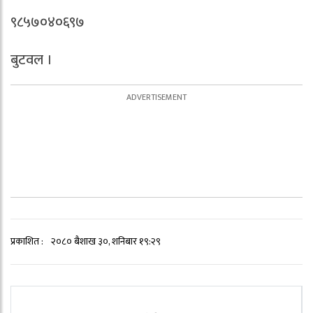
९८५७०४०६९७
बुटवल ।
प्रकाशित :
२०८० बैशाख ३०, शनिबार १९:२९