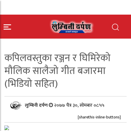
कपिलवस्तुका रञ्जन र घिमिरेको
मौलिक सालैजो गीत बजारमा
(भिडियो सहित)
लुम्बिनी दर्पण
२०७७ चैत्र ३०, सोमबार ०८:५५
[sharethis-inline-buttons]