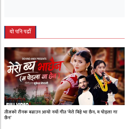
यो पनि पढौँ
तीजको रौनक बढाउन आयो नयाँ गीत ‘मेरो बिहे भा छैन, म पोइला गा
छैन’