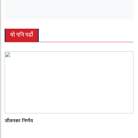
यो पनि पढौँ
जीवनका निर्णय