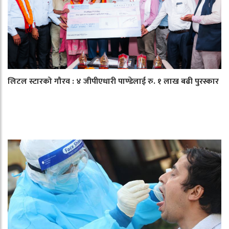
लिटल स्टारको गौरव : ४ जीपीएधारी पाण्डेलाई रु. १ लाख बढी पुरस्कार