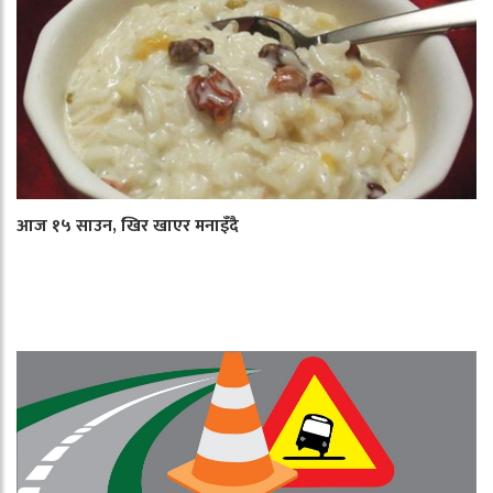
आज १५ साउन, खिर खाएर मनाइँदै