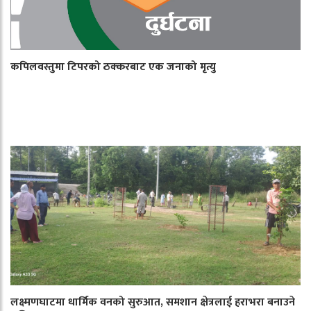
कपिलवस्तुमा टिपरको ठक्करबाट एक जनाको मृत्यु
लक्ष्मणघाटमा धार्मिक वनको सुरुआत, समशान क्षेत्रलाई हराभरा बनाउने