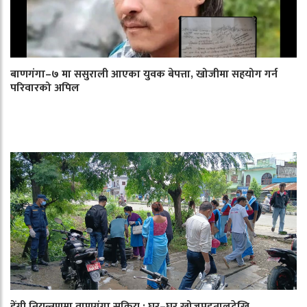
बाणगंगा–७ मा ससुराली आएका युवक बेपत्ता, खोजीमा सहयोग गर्न
परिवारको अपिल
डेंगी नियन्त्रणमा वाणगंगा सक्रिय : घर–घर खोजपड्तालदेखि