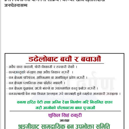
जनचेतनासम्म