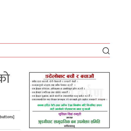
को
-buttons]