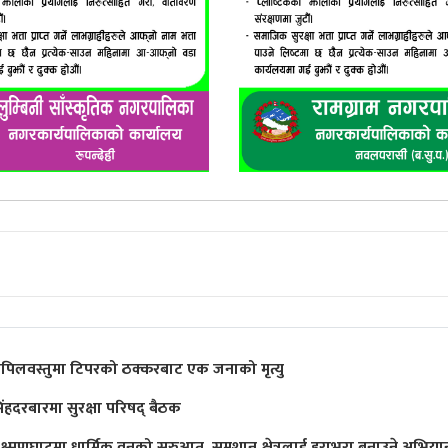
पिलवस्तुमा टिपरको ठक्करबाट एक जनाको मृत्यु
िंहदरबारमा सुरक्षा परिषद् बैठक
क्ष्मणघाटमा धार्मिक वनको सुरुआत, समशान क्षेत्रलाई हराभरा बनाउने अभिया