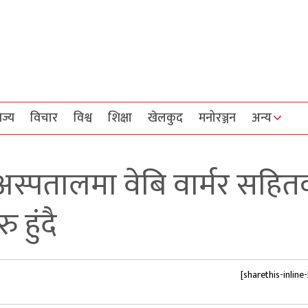
िज्य
विचार
विश्व
शिक्षा
खेलकुद
मनोरञ्जन
अन्य
स्पतालमा वेबि वार्मर सहित
 हुंदै
[sharethis-inline