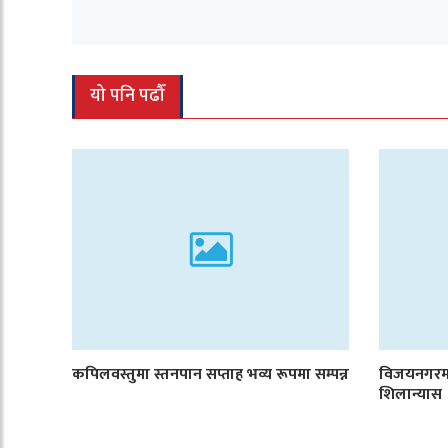
यो पनि पढौँ
कपिलवस्तुमा स्तनपान सप्ताह भव्य रूपमा सम्पन्न
विजयनगरमा
शिलान्यास