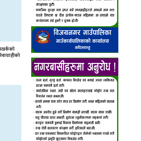
िखर्कको
 सेवाग्राहीको