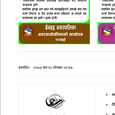
प्रकाशित :
२०७७ माघ १२, सोमबार ०१:४७
क
स
ल