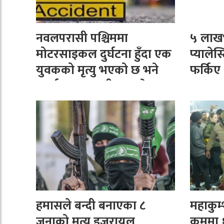
नवलपरासी पश्चिममा
५ लाखभ
मोटरसाइकल दुर्घटना हुँदा एक
प्यालेस
युवकको मृत्यु भएको छ भने
फर्किए
अर्का युवक गम्भीर घाइते
भएका छन्।
हमासले बन्दी बनाएका ८
महाकुम
जनाको मृत्यु इजरायल
क्रममा 