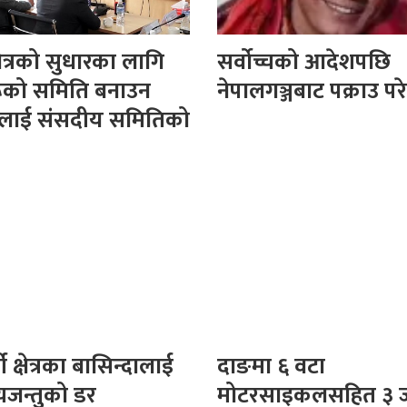
षेत्रको सुधारका लागि
सर्वोच्चको आदेशपछि
रूको समिति बनाउन
नेपालगञ्जबाट पक्राउ पर
लाई संसदीय समितिको
ी क्षेत्रका बासिन्दालाई
दाङमा ६ वटा
यजन्तुको डर
मोटरसाइकलसहित ३ 