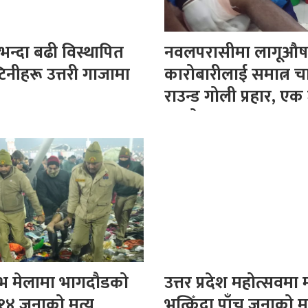
न्दा बढी विस्थापित
नवलपरासीमा लागूऔ
्टिनीहरू उत्तरी गाजामा
कारोबारीलाई समात्न च
राउन्ड गोली प्रहार, एक
घाइते
्भ मेलामा भागदौडको
उत्तर प्रदेश महोत्सवमा
१४ जनाको मृत्यु
भत्किँदा पाँच जनाको मृत