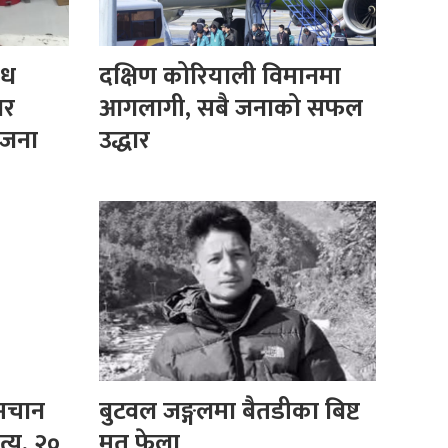
षध
दक्षिण कोरियाली विमानमा
ार
आगलागी, सबै जनाको सफल
 जना
उद्धार
 मचान
बुटवल जङ्गलमा बैतडीका बिष्ट
्यु, २०
मृत फेला