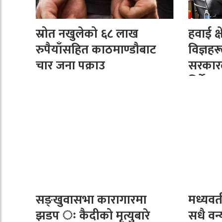
स्रोत नखुलेको ६८ लाख
हवाई क्
रुपैयाँसहित काठमाण्डौबाट
विज्ञह
चार जना पक्राउ
सरकार
निर्देशन
सङ्खुवासभा कारागारमा
मध्यवर्त
झडप ः कैदीको मृत्युबारे
सधै वन्