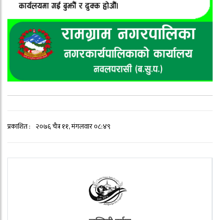
प्रकाशित :
२०७६ चैत्र ११, मंगलवार ०८:४९