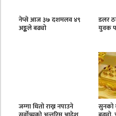
नेप्से आज ३७ दशमलव ४९
डलर ठ
अङ्कले बढ्यो
युवक प
जग्गा धितो राख्न नपाउने
सुनको म
सर्वोच्चको अन्तरिम आदेश
बढ्यो, 