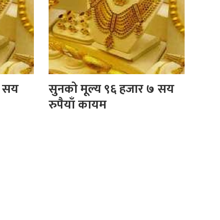
८ सय
सुनको मूल्य ९६ हजार ७ सय
रुपैयाँ कायम