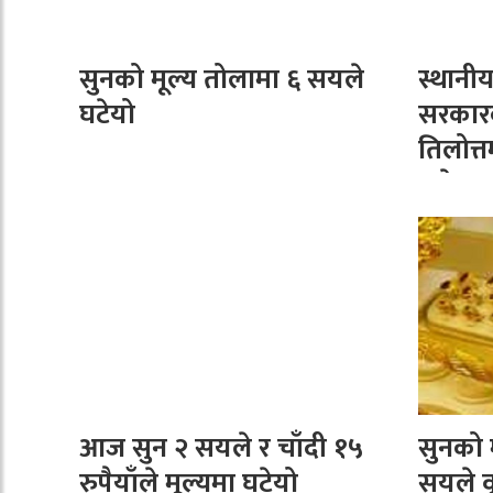
सुनको मूल्य तोलामा ६ सयले
स्थानी
घटेयो
सरकारक
तिलोत्
बजेट
आज सुन २ सयले र चाँदी १५
सुनको 
रुपैयाँले मूल्यमा घटेयो
सयले वृ