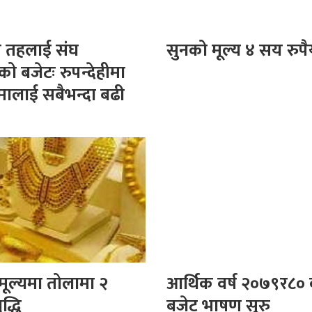
य तहलाई संघ
सुनको मूल्य ४ सय रुपैया
ो बजेटः रुपन्देहीमा
तमालाई सबैभन्दा बढी
मूल्यमा तोलामा २
आर्थिक वर्ष २०७९र८०
द्धि
बजेट भाषण सुरु